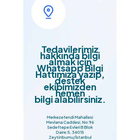
Tedavilerimiz
hakkında bilgi
almak için
Whatsapp Bilgi
Hattımıza yazıp,
destek
ekibimizden
hemen
bilgi alabilirsiniz.
Merkezefendi Mahallesi
Mevlana Caddesi, No:96
Sedeftepe Evleri B Blok
Daire:5, 34015
Zeytinburnu/İstanbul