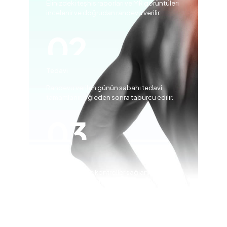
Elinizdeki teşhis raporları ve MR görüntüleri
incelenir ve doğrudan randevu verilir.
Tedavi
Randevu verilen günün sabahı tedavi
tamamlanır, öğleden sonra taburcu edilir.
Kontrol
Birkaç ay ara ile kontroller sağlanır, tedavi
gidişatı kontrol altında tutulur.