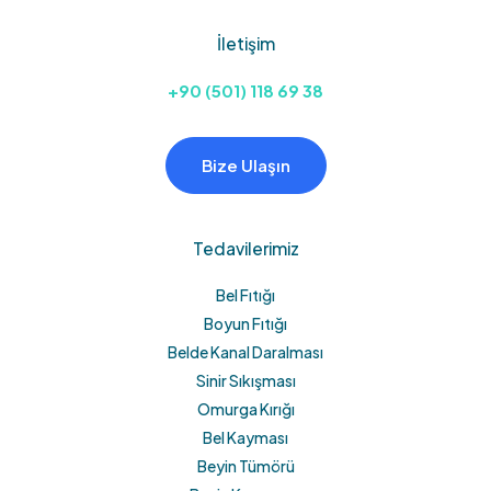
İletişim
+90 (501) 118 69 38
Bize Ulaşın
Tedavilerimiz
Bel Fıtığı
Boyun Fıtığı
Belde Kanal Daralması
Sinir Sıkışması
Omurga Kırığı
Bel Kayması
Beyin Tümörü