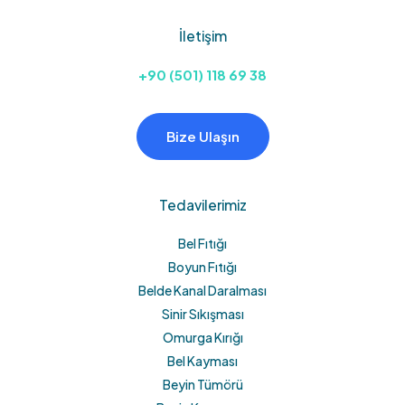
İletişim
+90 (501) 118 69 38
Bize Ulaşın
Tedavilerimiz
Bel Fıtığı
Boyun Fıtığı
Belde Kanal Daralması
Sinir Sıkışması
Omurga Kırığı
Bel Kayması
Beyin Tümörü