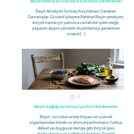
Beyin Ameliyatı Sonrası Kaçınılması Gerekenler
Beyin Ameliyatı Sonrası Kaçınılması Gereken
Davranışlar: Güvenli İyileşme Rehberi Beyin ameliyatı,
birçok hasta için yalnızca cerrahi bir işlem değil,
yaşamın akışını yeniden düzenlemeyi gerektiren
önemli
[…]
0
Beyin Sağlığı ve Hafıza İçin En Etkili Besinler
Beyin, vücudun enerji ihtiyacı en yüksek
organlarından biridir ve zihinsel performans, hafıza,
dikkat ve duygusal denge gibi birçok işlev
doğrudan beyin sağlığıyla ilişkilidir. Günlük