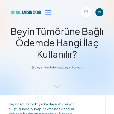
Beyin Tümörüne Bağlı
Ödemde Hangi İlaç
Kullanılır?
Beyin Hastalıkları
,
Beyin Tümörü
Beyinde tümör gibi yer kaplayan bir lezyon
oluştuğunda, bu yapı çevresindeki sağlıklı
dokulara baskı yapmaya başlar. Bu baskı