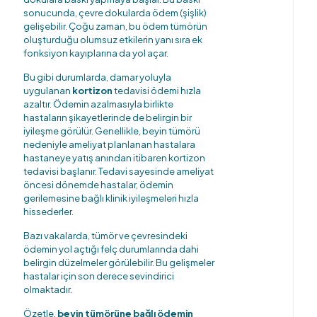
sonucunda, çevre dokularda ödem (şişlik)
gelişebilir. Çoğu zaman, bu ödem tümörün
oluşturduğu olumsuz etkilerin yanı sıra ek
fonksiyon kayıplarına da yol açar.
Bu gibi durumlarda, damar yoluyla
uygulanan
kortizon
tedavisi ödemi hızla
azaltır. Ödemin azalmasıyla birlikte
hastaların şikayetlerinde de belirgin bir
iyileşme görülür. Genellikle, beyin tümörü
nedeniyle ameliyat planlanan hastalara
hastaneye yatış anından itibaren kortizon
tedavisi başlanır. Tedavi sayesinde ameliyat
öncesi dönemde hastalar, ödemin
gerilemesine bağlı klinik iyileşmeleri hızla
hissederler.
Bazı vakalarda, tümör ve çevresindeki
ödemin yol açtığı felç durumlarında dahi
belirgin düzelmeler görülebilir. Bu gelişmeler
hastalar için son derece sevindirici
olmaktadır.
Özetle,
beyin tümörüne bağlı ödemin